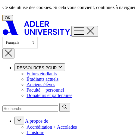
Aller au contenu
Ce site utilise des cookies. Si cela vous convient, continuez à navigu
OK
Français
RESSOURCES POUR
Futurs étudiants
Étudiants actuels
Anciens élèves
Faculté + personnel
Donateurs et partenaires
A propos de
Accréditation + Accolades
L'histoire