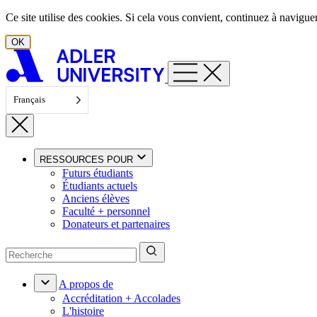
Aller au contenu
Ce site utilise des cookies. Si cela vous convient, continuez à navigu
OK
Français
RESSOURCES POUR
Futurs étudiants
Étudiants actuels
Anciens élèves
Faculté + personnel
Donateurs et partenaires
A propos de
Accréditation + Accolades
L'histoire